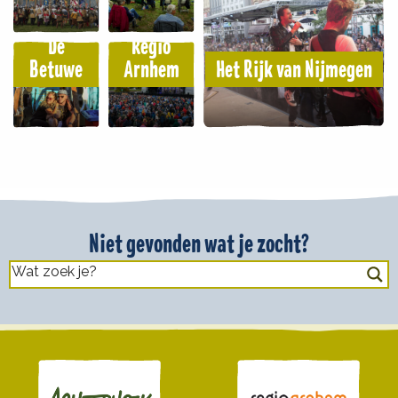
De
Regio
Betuwe
Arnhem
Het Rijk van Nijmegen
Niet gevonden wat je zocht?