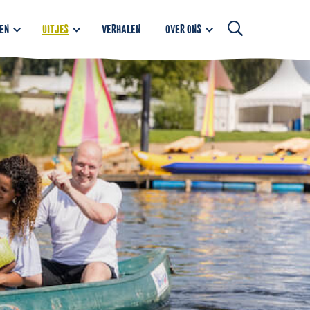
EN
UITJES
VERHALEN
OVER ONS
Open
searchbar