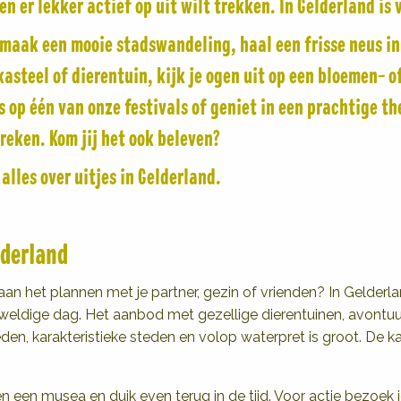
 er lekker actief op uit wilt trekken. In Gelderland is 
, maak een mooie stadswandeling, haal een frisse neus in
asteel of dierentuin, kijk je ogen uit op een bloemen- of
es op één van onze festivals of geniet in een prachtige th
treken. Kom jij het ook beleven?
alles over uitjes in Gelderland.
lderland
aan het plannen met je partner, gezin of vrienden? In Gelderla
ldige dag. Het aanbod met gezellige dierentuinen, avontuurl
en, karakteristieke steden en volop waterpret is groot. De kans
n een musea en duik even terug in de tijd. Voor actie bezoek 