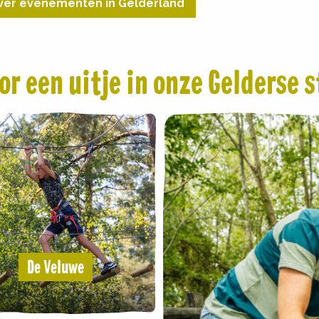
ver evenementen in Gelderland
or een uitje in onze Gelderse 
De Veluwe