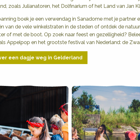
nd, zoals Julianatoren, het Dolfinarium of het Land van Jan K
panning boek je een verwendag in Sanadome met je partner e
én van de vele winkelstraten in de steden of ontdek de natuu
ooter of met de boot. Op zoek naar feest en gezelligheid? Bel
oals Appelpop en het grootste festival van Nederland: de Zwa
ver een dagje weg in Gelderland