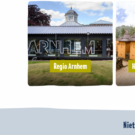
Regio Arnhem
H
Niet