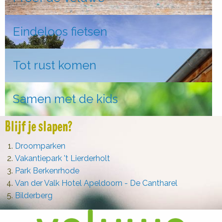
Eindeloos fietsen
Tot rust komen
Samen met de kids
Blijf je slapen?
Droomparken
Vakantiepark 't Lierderholt
Park Berkenrhode
Van der Valk Hotel Apeldoorn - De Cantharel
Bilderberg