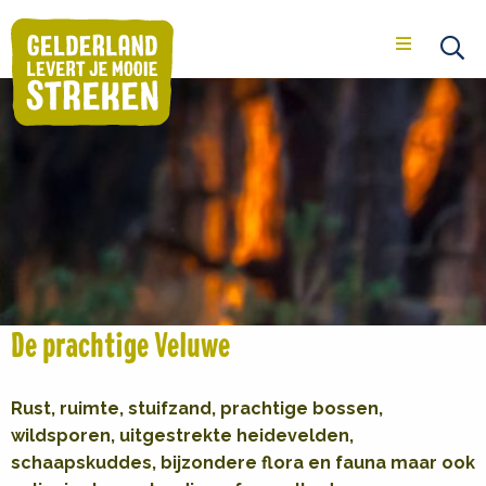
Veluwe
Menu
GELDERSE STREKEN
VELUWE
Op
se
De prachtige Veluwe
Rust, ruimte, stuifzand, prachtige bossen,
wildsporen, uitgestrekte heidevelden,
schaapskuddes, bijzondere flora en fauna maar ook