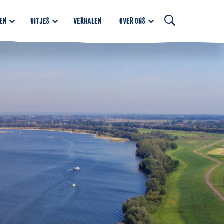
EN
UITJES
VERHALEN
OVER ONS
Open
searchbar