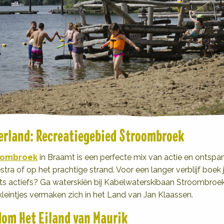
derland: Recreatiegebied Stroombroek
oombroek
in Braamt is een perfecte mix van actie en ontspan
ra of op het prachtige strand. Voor een langer verblijf boek j
ets actiefs? Ga waterskiën bij Kabelwaterskibaan Stroombro
eintjes vermaken zich in het Land van Jan Klaassen.
om Het Eiland van Maurik