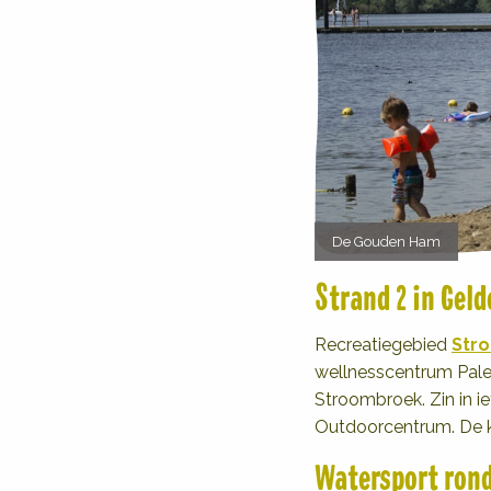
De Gouden Ham
Strand 2 in Gel
Recreatiegebied
Str
wellnesscentrum Palest
Stroombroek. Zin in i
Outdoorcentrum. De kl
Watersport rond