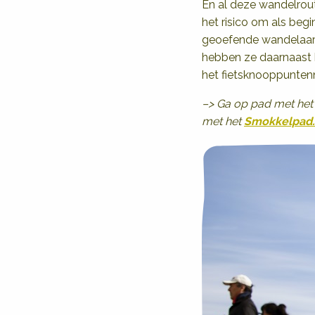
En al deze wandelroute
het risico om als beg
geoefende wandelaar 
hebben ze daarnaast h
het fietsknooppunten
–> Ga op pad met het
met het
Smokkelpad
.