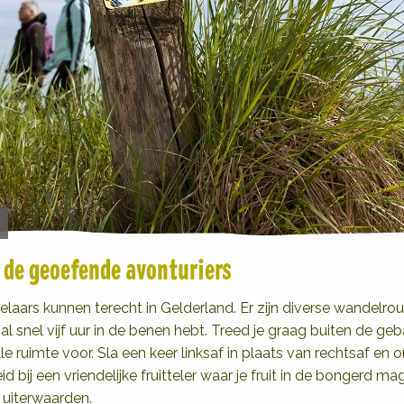
r de geoefende avonturiers
ars kunnen terecht in Gelderland. Er zijn diverse wandelrou
 al snel vijf uur in de benen hebt. Treed je graag buiten de 
lle ruimte voor. Sla een keer linksaf in plaats van rechtsaf en 
d bij een vriendelijke fruitteler waar je fruit in de bongerd m
 uiterwaarden.