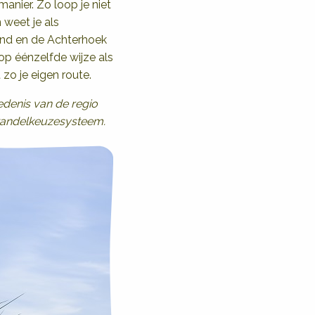
manier. Zo loop je niet
 weet je als
and en de Achterhoek
op éénzelfde wijze als
o je eigen route.
denis van de regio
t wandelkeuzesysteem.