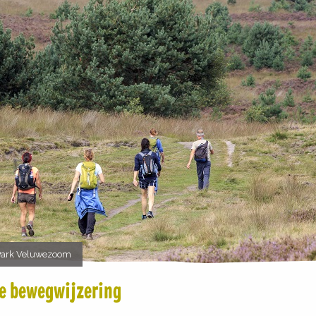
 Park Veluwezoom
ede bewegwijzering