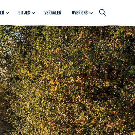
EN
UITJES
VERHALEN
OVER ONS
Open
searchbar