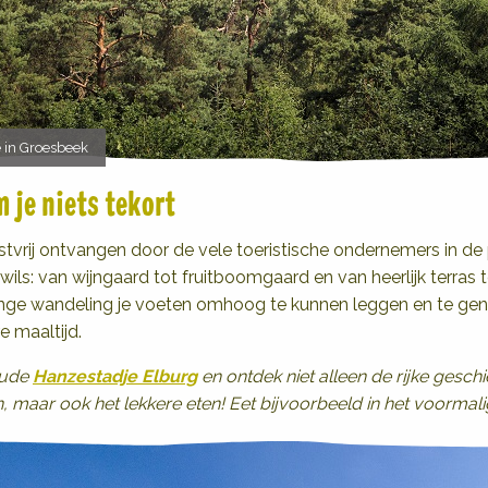
 in Groesbeek
 je niets tekort
vrij ontvangen door de vele toeristische ondernemers in de p
 wils: van wijngaard tot fruitboomgaard en van heerlijk terras
lange wandeling je voeten omhoog te kunnen leggen en te ge
e maaltijd.
oude
Hanzestadje Elburg
en ontdek niet alleen de rijke gesch
aar ook het lekkere eten! Eet bijvoorbeeld in het voormali