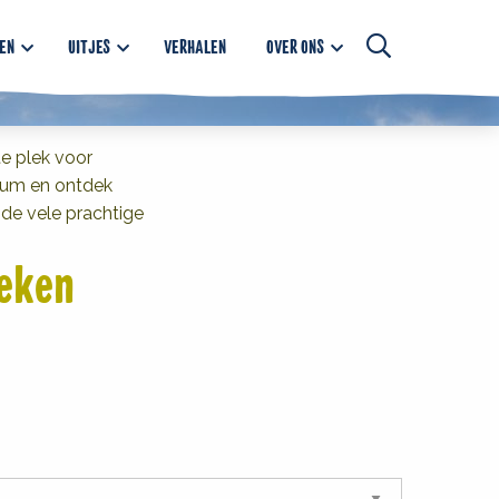
EN
UITJES
VERHALEN
OVER ONS
Open
searchbar
te plek voor
seum en ontdek
de vele prachtige
reken